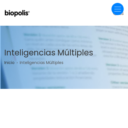
Pasar
al
ES
contenido
principal
Inteligencias Múltiples
Sobrescribir
Inicio
Inteligencias Múltiples
enlaces
de
ayuda
a
la