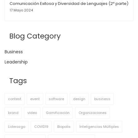
Comunicación Exitosa y Diversidad de Lenguajes (2ª parte)
17 Mayo 2024
Blog Category
Business
Leadership
Tags
contest
event
software
design
business
brand
video
Gamificación
Organizaciones
Liderazgo
COVID19
Biopolis
Inteligencias Múltiples