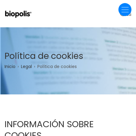
Pasar
al
ES
contenido
principal
Política de cookies
Sobrescribir
Inicio
Legal
Política de cookies
enlaces
de
ayuda
a
INFORMACIÓN SOBRE
la
COOKIES