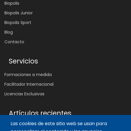
Biopolis
Biopolis Junior
Biopolis Sport
Blog
Contacto
Servicios
Formaciones a medida
Facilitador Internacional
Licencias Exclusivas
Artículos recientes
Las cookies de este sitio web se usan para
¿Por qué muchas reuniones no cambian nada?