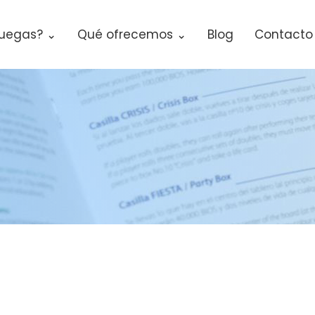
uegas? ⌄
Qué ofrecemos ⌄
Blog
Contacto