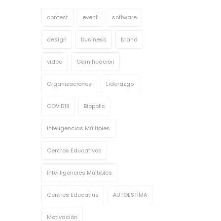
contest
event
software
design
business
brand
video
Gamificación
Organizaciones
Liderazgo
COVID19
Biopolis
Inteligencias Múltiples
Centros Educativos
Intel·ligències Múltiples
Centres Educatius
AUTOESTIMA
Motivación