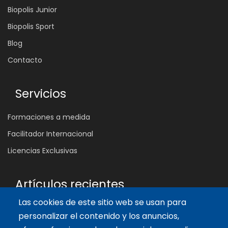
Biopolis Junior
Biopolis Sport
Blog
Contacto
Servicios
Formaciones a medida
Facilitador Internacional
Licencias Exclusivas
Artículos recientes
Las cookies de este sitio web se usan para
¿Por qué muchas reuniones no cambian nada?
personalizar el contenido y los anuncios,
4 Ago 2026