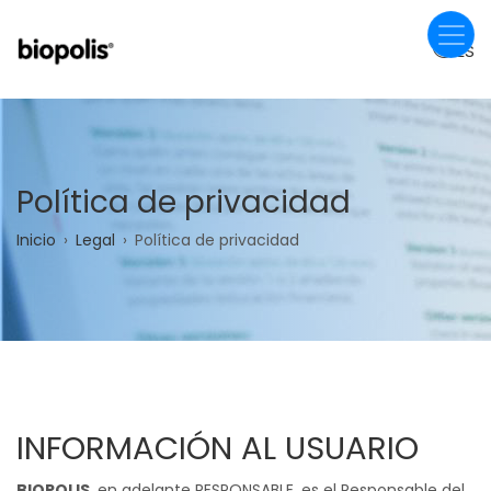
Pasar
al
ES
contenido
principal
Política de privacidad
Sobrescribir
Inicio
Legal
Política de privacidad
enlaces
de
ayuda
a
INFORMACIÓN AL USUARIO
la
BIOPOLIS
, en adelante RESPONSABLE, es el Responsable del