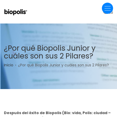
Pasar
al
ES
contenido
principal
¿Por qué Biopolis Junior y
cuáles son sus 2 Pilares?
Sobrescribir
Inicio
¿Por qué Biopolis Junior y cuáles son sus 2 Pilares?
enlaces
de
ayuda
a
la
Después del éxito de Biopolis (Bio: vida, Polis: ciudad –