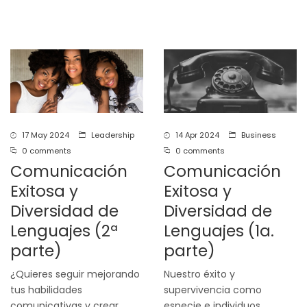
17 May 2024
Leadership
14 Apr 2024
Business
0 comments
0 comments
Comunicación
Comunicación
Exitosa y
Exitosa y
Diversidad de
Diversidad de
Lenguajes (2ª
Lenguajes (1a.
parte)
parte)
¿Quieres seguir mejorando
Nuestro éxito y
tus habilidades
supervivencia como
comunicativas y crear
especie e individuos