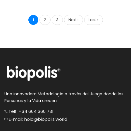
Paginación
Página
1
Page
2
Page
3
Siguiente
Next ›
Última
Last »
actual
página
página
Una innovadora Metodología a través del Juego donde las
Personas y la Vida crecen.
Telf: +34 664 360 731
E-mail: hola@biopolis.world