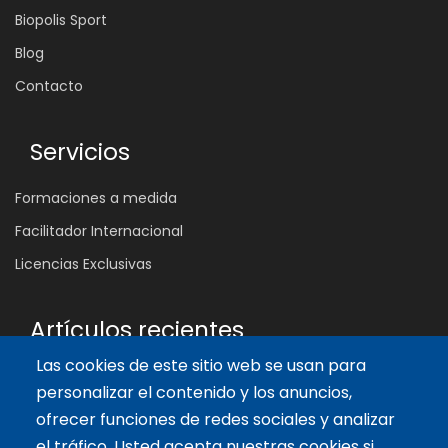
Biopolis Sport
Blog
Contacto
Servicios
Formaciones a medida
Facilitador Internacional
Licencias Exclusivas
Artículos recientes
Las cookies de este sitio web se usan para
¿Por qué muchas reuniones no cambian nada?
personalizar el contenido y los anuncios,
4 Ago 2026
ofrecer funciones de redes sociales y analizar
Las 5 Competencias Clave que Transforman el Aula:
Inspira, Conecta y Empodera
el tráfico. Usted acepta nuestras cookies si