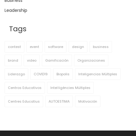
Business
Leadership
Tags
contest
event
software
design
business
brand
video
Gamificación
Organizaciones
Liderazgo
COVID19
Biopolis
Inteligencias Múltiples
Centros Educativos
Intel·ligències Múltiples
Centres Educatius
AUTOESTIMA
Motivación