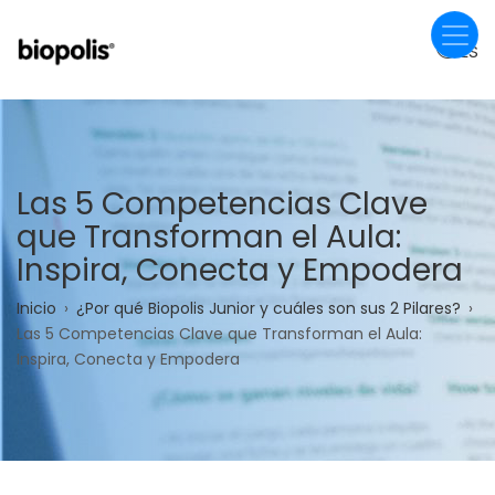
Pasar
al
ES
contenido
principal
Las 5 Competencias Clave
que Transforman el Aula:
Inspira, Conecta y Empodera
Sobrescribir
Inicio
¿Por qué Biopolis Junior y cuáles son sus 2 Pilares?
Las 5 Competencias Clave que Transforman el Aula:
enlaces
Inspira, Conecta y Empodera
de
ayuda
a