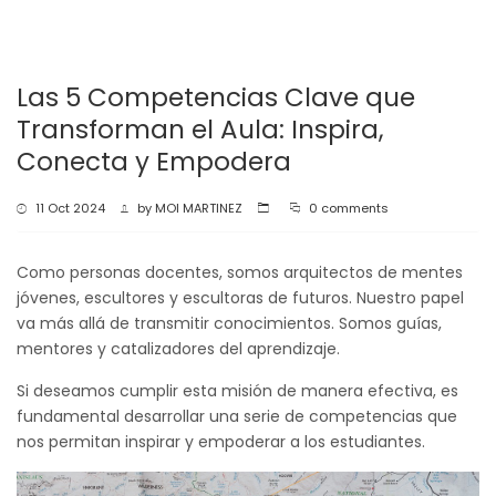
la
navegación
Las 5 Competencias Clave que
Transforman el Aula: Inspira,
Conecta y Empodera
11 Oct 2024
by
MOI MARTINEZ
0 comments
Como personas docentes, somos arquitectos de mentes
jóvenes, escultores y escultoras de futuros. Nuestro papel
va más allá de transmitir conocimientos. Somos guías,
mentores y catalizadores del aprendizaje.
Si deseamos cumplir esta misión de manera efectiva, es
fundamental desarrollar una serie de competencias que
nos permitan inspirar y empoderar a los estudiantes.