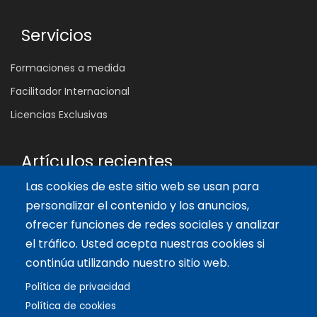
Servicios
Formaciones a medida
Facilitador Internacional
Licencias Exclusivas
Artículos recientes
Las cookies de este sitio web se usan para
¿Por qué muchas reuniones no cambian nada?
personalizar el contenido y los anuncios,
4 Ago 2026
ofrecer funciones de redes sociales y analizar
Las 5 Competencias Clave que Transforman el Aula:
Inspira, Conecta y Empodera
el tráfico. Usted acepta nuestras cookies si
11 Oct 2024
continúa utilizando nuestro sitio web.
Los 3 enfoques que inspiran el diseño del tablero de Biopolis
Política de privacidad
14 Sep 2024
Política de cookies