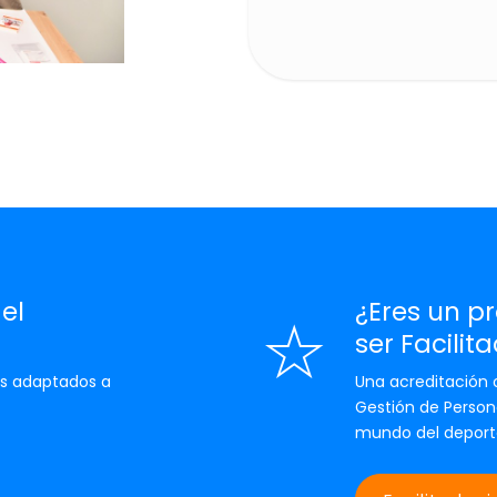
el
¿Eres un pr
ser Facilit
s adaptados a
Una acreditación o
Gestión de Person
mundo del deport