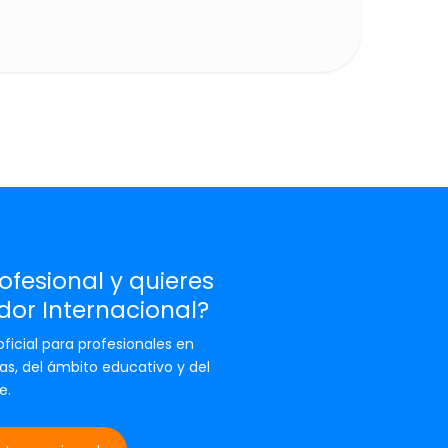
ofesional y quieres
ador Internacional?
ficial para profesionales en
as, del ámbito educativo y del
e.