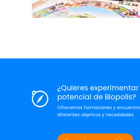
¿Quieres experimentar 
potencial de Biopolis?
Ofrecemos formaciones y encuentro
diferentes objetivos y necesidades.