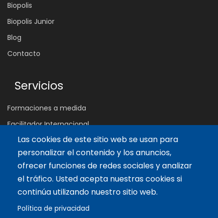
Biopolis
Biopolis Junior
Blog
Contacto
Servicios
Formaciones a medida
Facilitador Internacional
Las cookies de este sitio web se usan para
personalizar el contenido y los anuncios,
Artículos recientes
ofrecer funciones de redes sociales y analizar
Claves para potenciar una Autoestima Saludable
el tráfico. Usted acepta nuestras cookies si
7 Jun 2022
continúa utilizando nuestro sitio web.
Los 4 Pilares del Liderazgo Interior (parte 2)
Política de privacidad
12 Feb 2022