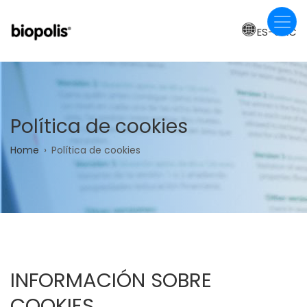
Skip
to
ES-CAC
main
content
Política de cookies
Breadcrumb
Home
Política de cookies
INFORMACIÓN SOBRE
COOKIES