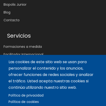
Biopolis Junior
Blog
Contacto
Servicios
Formaciones a medida
Facilitador Internacional
Las cookies de este sitio web se usan para
personalizar el contenido y los anuncios,
Artículos recientes
ofrecer funciones de redes sociales y analizar
Claves para potenciar una Autoestima Saludable
el tráfico. Usted acepta nuestras cookies si
7 Jun 2022
continúa utilizando nuestro sitio web.
Los 4 Pilares del Liderazgo Interior (parte 2)
Política de privacidad
12 Feb 2022
Política de cookies