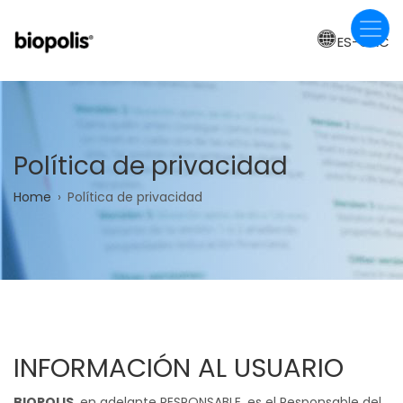
Skip
to
ES-CAC
main
content
Política de privacidad
Breadcrumb
Home
Política de privacidad
INFORMACIÓN AL USUARIO
BIOPOLIS
, en adelante RESPONSABLE, es el Responsable del