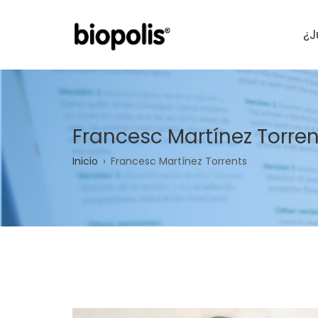
Pasar
al
¿J
contenido
principal
Francesc Martínez Torren
Sobrescribir
Inicio
Francesc Martínez Torrents
enlaces
de
ayuda
a
la