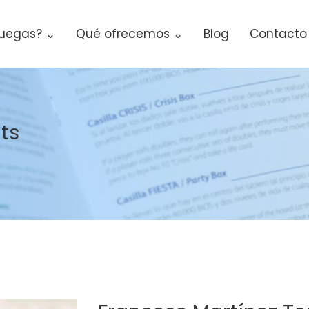
uegas? ⌄
Qué ofrecemos ⌄
Blog
Contacto
ts