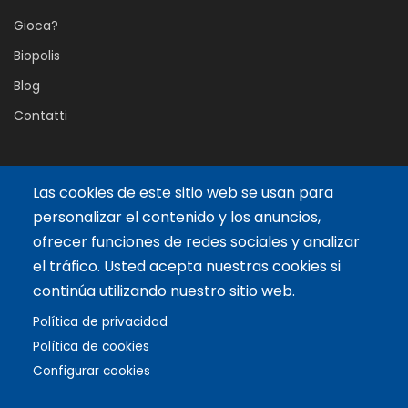
Gioca?
Biopolis
Blog
Contatti
Servicios
Las cookies de este sitio web se usan para
personalizar el contenido y los anuncios,
Formazione su misura
ofrecer funciones de redes sociales y analizar
Facilitatore Internazionale
el tráfico. Usted acepta nuestras cookies si
Licenze esclusive
continúa utilizando nuestro sitio web.
Política de privacidad
Articoli recenti
Política de cookies
Configurar cookies
Copyright © 2021 Biopolis®. All rights reserved.