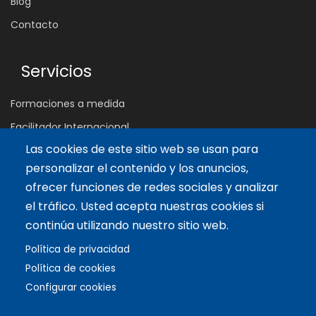
Blog
Contacto
Servicios
Formaciones a medida
Facilitador Internacional
Las cookies de este sitio web se usan para
personalizar el contenido y los anuncios,
Artículos recientes
ofrecer funciones de redes sociales y analizar
Claves para potenciar una Autoestima Saludable
el tráfico. Usted acepta nuestras cookies si
7 Jun 2022
continúa utilizando nuestro sitio web.
Los 4 Pilares del Liderazgo Interior (parte 2)
Política de privacidad
12 Feb 2022
Política de cookies
Configurar cookies
Copyright © 2021 Biopolis®. All rights reserved.